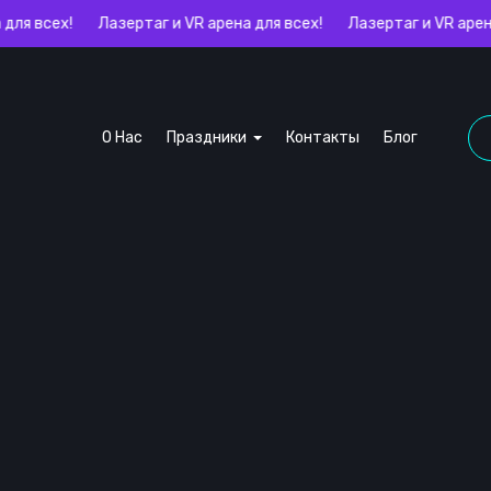
 всех!
Лазертаг и VR арена для всех!
Лазертаг и VR арена дл
О Нас
Праздники
Контакты
Блог