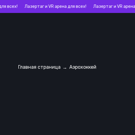
всех!
Лазертаг и VR арена для всех!
Лазертаг и VR арена для
ТЦ Город
Главная страница
Аэрохоккей